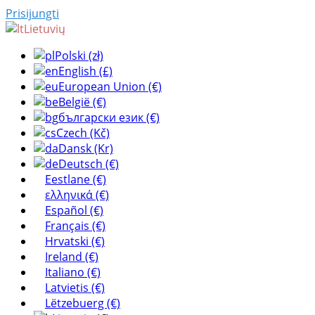
Prisijungti
Lietuvių
Polski (zł)
English (£)
European Union (€)
België (€)
български език (€)
Czech (Kč)
Dansk (Kr)
Deutsch (€)
Eestlane (€)
ελληνικά (€)
Español (€)
Français (€)
Hrvatski (€)
Ireland (€)
Italiano (€)
Latvietis (€)
Lëtzebuerg (€)