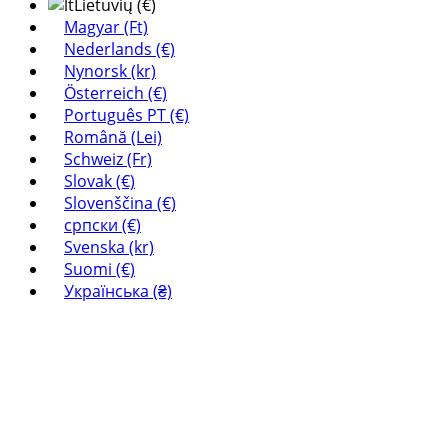
Lietuvių (€)
Magyar (Ft)
Nederlands (€)
Nynorsk (kr)
Österreich (€)
Português PT (€)
Română (Lei)
Schweiz (Fr)
Slovak (€)
Slovenščina (€)
српски (€)
Svenska (kr)
Suomi (€)
Українська (₴)