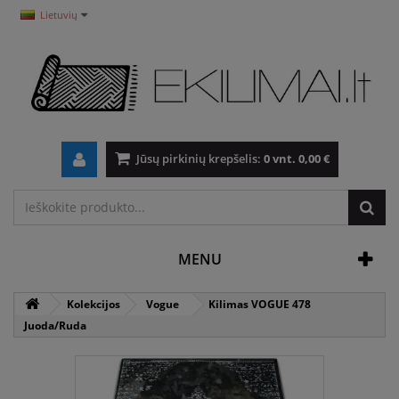
Lietuvių
Jūsų pirkinių krepšelis:
0
vnt.
0,00 €
MENU
Kolekcijos
Vogue
Kilimas VOGUE 478
Juoda/Ruda