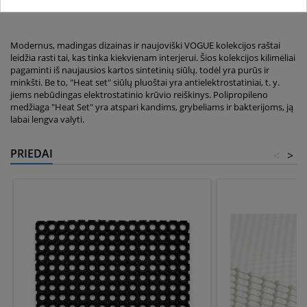
šluostės.
Modernus, madingas dizainas ir naujoviški VOGUE kolekcijos raštai
leidžia rasti tai, kas tinka kiekvienam interjerui. Šios kolekcijos kilimėliai
pagaminti iš naujausios kartos sintetinių siūlų, todėl yra purūs ir
minkšti. Be to, "Heat set" siūlų pluoštai yra antielektrostatiniai, t. y.
jiems nebūdingas elektrostatinio krūvio reiškinys. Polipropileno
medžiaga "Heat Set" yra atspari kandims, grybeliams ir bakterijoms, ją
labai lengva valyti.
PRIEDAI
<
>