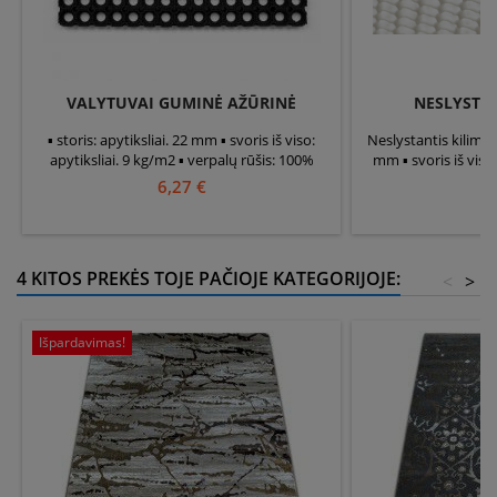
VALYTUVAI GUMINĖ AŽŪRINĖ
NESLYSTAN
▪ storis: apytiksliai. 22 mm ▪ svoris iš viso:
Neslystantis kilimėlis
apytiksliai. 9 kg/m2 ▪ verpalų rūšis: 100%
mm ▪ svoris iš viso:
guma
medžiaga pasirod
6,27 €
3
polipropilena
4 KITOS PREKĖS TOJE PAČIOJE KATEGORIJOJE:
<
>
Išpardavimas!