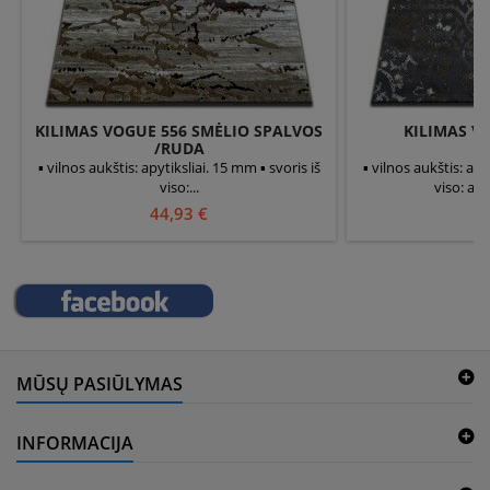
KILIMAS VOGUE 556 SMĖLIO SPALVOS
KILIMAS V
/RUDA
▪ vilnos aukštis: apytiksliai. 15 mm ▪ svoris iš
▪ vilnos aukštis: apy
viso:...
viso: apyt
44,93 €
9
MŪSŲ PASIŪLYMAS
INFORMACIJA