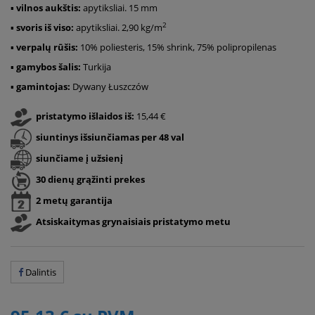
▪
vilnos aukštis:
apytiksliai. 15 mm
2
▪
svoris iš viso:
apytiksliai. 2,90 kg/m
▪
verpalų rūšis:
10% poliesteris, 15% shrink, 75% polipropilenas
▪
gamybos šalis:
Turkija
▪
gamintojas:
Dywany Łuszczów
pristatymo išlaidos iš:
15,44 €
siuntinys išsiunčiamas per 48 val
siunčiame į užsienį
30 dienų grąžinti prekes
2 metų garantija
Atsiskaitymas grynaisiais pristatymo metu
Dalintis