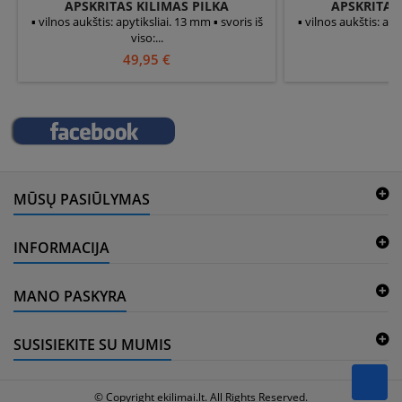
APSKRITAS KILIMAS PILKA
APSKRITAS
▪ vilnos aukštis: apytiksliai. 13 mm ▪ svoris iš
▪ vilnos aukštis: apy
viso:...
v
49,95 €
4
MŪSŲ PASIŪLYMAS
INFORMACIJA
MANO PASKYRA
SUSISIEKITE SU MUMIS
© Copyright ekilimai.lt. All Rights Reserved.