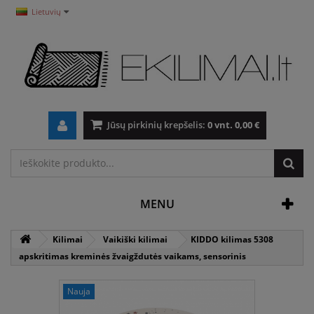
Lietuvių
Jūsų pirkinių krepšelis:
0
vnt.
0,00 €
MENU
Kilimai
Vaikiški kilimai
KIDDO kilimas 5308
apskritimas kreminės žvaigždutės vaikams, sensorinis
Nauja