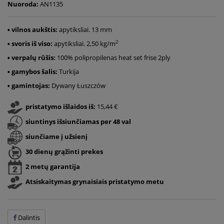
Nuoroda:
AN1135
▪
vilnos aukštis:
apytiksliai. 13 mm
2
▪
svoris iš viso:
apytiksliai. 2,50 kg/m
▪
verpalų rūšis:
100% polipropilenas heat set frise 2ply
▪
gamybos šalis:
Turkija
▪
gamintojas:
Dywany Łuszczów
pristatymo išlaidos iš:
15,44 €
siuntinys išsiunčiamas per 48 val
siunčiame į užsienį
30 dienų grąžinti prekes
2 metų garantija
Atsiskaitymas grynaisiais pristatymo metu
Dalintis