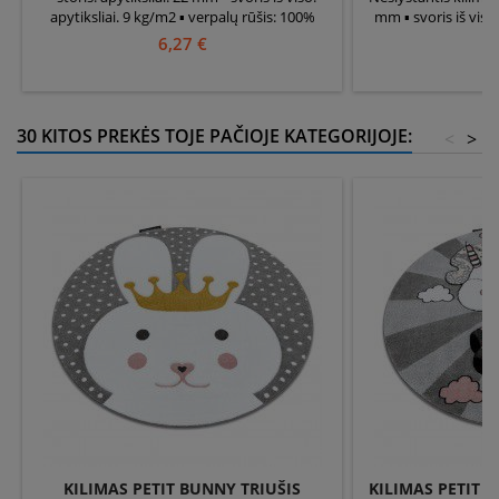
apytiksliai. 9 kg/m2 ▪ verpalų rūšis: 100%
mm ▪ svoris iš viso:
guma
medžiaga pasirod
6,27 €
3
polipropilena
30 KITOS PREKĖS TOJE PAČIOJE KATEGORIJOJE:
<
>
KILIMAS PETIT BUNNY TRIUŠIS
KILIMAS PETIT 