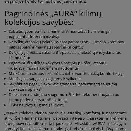
elegancijos, komforto ir jaukumo į savo namus.
Pagrindinės „AURA“ kilimų
kolekcijos savybės:
Subtilūs, geometriniai ir minimalistiniai raštai, harmoningai
papildantys interjero dizainą;
Neryškių atspalvių paletė, įkvėpta gamtos tonų – smėlio, kreminės,
pilkos spalvų ir madingų spalvinių akcentų;
Dviejų lygių pūkas, sukuriantis patrauklią tekstūrą ir išryškinantis
kilimo raštą;
Pagaminti iš aukštos kokybės sintetinių pluoštų, atsparių
nusidėvėjimui ir kasdieniam naudojimui;
Minkštas ir malonus liesti siūlas, užtikrinantis aukštą komforto lygį;
Medžiagos, saugios alergikams ir vaikams;
Sertifikuoti pagal „Oeko-Tex“ standartą, patvirtinantį saugumą
sveikatai ir aplinkai;
Didesniam naudojimo saugumui užtikrinti rekomenduojama po
kilimu padėti neslystančią kilimėlį;
Tinka naudoti su grindų šildymu;
„AURA“ kolekcija derina modernią estetiką, komfortą ir nesenstantį
stilių. Šie kilimai natūraliai pabrėžia interjero charakterį ir kiekvieną
erdvę paverčia šiltesne bei jaukesne. Atraskite „AURA“ kolekciją ir
pamatykite, kaip viena detalė gali visiškai pakeisti jūsų namų