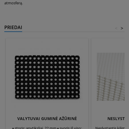
atmosferą.
PRIEDAI
<
>
VALYTUVAI GUMINĖ AŽŪRINĖ
NESLYSTAN
▪ storis: apytiksliai. 22 mm ▪ svoris iš viso:
Neslystantis kilimėlis